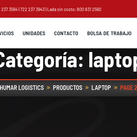
 237 3564
|
722 237 3943
| Lada sin costo:
800 831 2560
V
I
C
I
O
S
U
N
I
D
A
D
E
S
C
O
N
T
A
C
T
O
B
O
L
S
A
D
E
T
R
A
B
A
J
O
Categoría:
lapto
HUMAR LOGISTICS
PRODUCTOS
LAPTOP
PAGE 