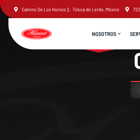
Camino De Los Hornos 2, Toluca de Lerdo, México
722
N
O
S
O
T
R
O
S
S
E
R