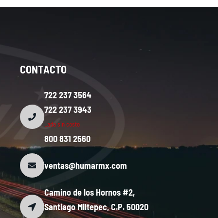
CONTACTO
722 237 3564
722 237 3943
Lada sin costo
800 831 2560
ventas@humarmx.com
Camino de los Hornos #2,
Santiago Miltepec, C.P. 50020